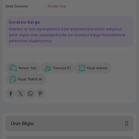
Stok Durumu
Stokta Yok
ork Bileşenleri
ek
Ücretsiz Kargo
İstanbul içi tüm siparişlerinizi özel araçlarımızla teslim ediyoruz.
Şehir dışına olan siparişlerinizde ise Ücretsiz Kargo hizmetimizle
adresinize ulaştırııyoruz.
Yorum Yaz
Tavsiye Et
Fiyat Alarmı
Güvenilir Alışveriş
20.455,58 TL
x 12
Havalelerde
Kolay iade imkanı
Aya varan taksit
Özel indirim fırsatı
Fiyat Teklifi Al
Güvenilir Alışveriş
20.455,58 TL
x 12
Havalelerde
Kolay iade imkanı
Aya varan taksit
Özel indirim fırsatı
Ürün Bilgisi
Stok Kodu
PER540TRM2