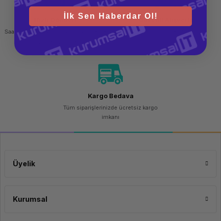
İşletim Sistemi
Yok
Uyumlu İşletim Sistemi
Citrix XenServer / Microsoft Windows Server 
İlk Sen Haberdar Ol!
Hızlı Gönderi
Güvenli Alışveriş
Uyumlu İşletim Sistemi
Red Hat® Enterprise Virtualization
Yönetim Yazılımı
iDRAC9 Express
Saat 15.00'a kadar yapılan siparişlerde
256 bit SSL sertifikası
Sanallaştırma Teknolojisi
Evet
aynı gün kargo imkanı
Raf Montajı
Evet
Energy Star Onaylı
Hayır
Garanti
3 Yıl Yerinde Destek
Boyutlar (GxDxY)
43,40 cm x 73,75 cm x 8,68 cm
Ağırlık
28,6 kg
Kargo Bedava
Tüm siparişlerinizde ücretsiz kargo
imkanı
Üyelik
Kurumsal