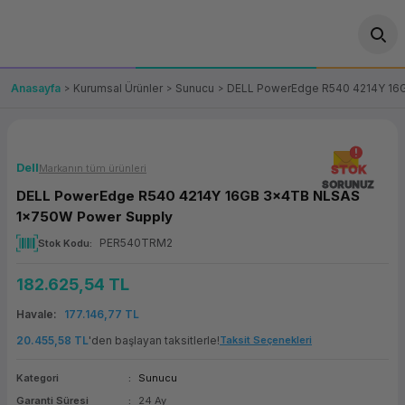
Geri Dön
Geri Dön
Geri Dön
Geri Dön
Geri Dön
Geri Dön
Geri Dön
ünler
leri
ası Çözümleri
eri
le) Ürünler
OT/VT Ürünleri
Anasayfa
Kurumsal Ürünler
Sunucu
DELL PowerEdge R540 4214Y 16
cı
s Ürünleri
eri
Barkod Yazıcı ve Okuyucu
hazı
ası
arı
keti
POS Terminali
Dell
Markanın tüm ürünleri
STOK
SORUNUZ
DELL PowerEdge R540 4214Y 16GB 3x4TB NLSAS
sayar
 Kablosu
Station
ım
keti
Fiş Yazıcı
1x750W Power Supply
PER540TRM2
Stok Kodu
sayar
akinesi
se
ve Bağlantı
şif Paketi
Self Servis Ekranı
182.625,54 TL
enleri
 (Firewall)
ma Makinesi
aklık
ve Yedekleme
Para Çekmecesi
Havale
177.146,77 TL
on
eme Makinesi
rofon
Panel PC
20.455,58 TL
'den başlayan taksitlerle!
Taksit Seçenekleri
Kategori
Sunucu
ciler
Garanti Süresi
24 Ay