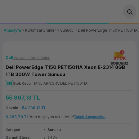
Geri Dön
Geri Dön
Geri Dön
Geri Dön
Geri Dön
Geri Dön
Geri Dön
ünler
leri
ası Çözümleri
eri
le) Ürünler
OT/VT Ürünleri
Anasayfa
Kurumsal Ürünler
Sunucu
Dell PowerEdge T150 PET15011A
cı
s Ürünleri
eri
Barkod Yazıcı ve Okuyucu
hazı
ası
arı
keti
POS Terminali
Dell
Markanın tüm ürünleri
STOK
SORUNUZ
Dell PowerEdge T150 PET15011A Xeon E-2314 8GB
sayar
 Kablosu
Station
ım
keti
Fiş Yazıcı
1TB 300W Tower Sunucu
MNL.ARN.SRV.DEL.PET15011A
Stok Kodu
sayar
akinesi
se
ve Bağlantı
şif Paketi
Self Servis Ekranı
55.967,13 TL
enleri
 (Firewall)
ma Makinesi
aklık
ve Yedekleme
Para Çekmecesi
Havale
54.288,12 TL
on
eme Makinesi
rofon
Panel PC
6.268,79 TL
'den başlayan taksitlerle!
Taksit Seçenekleri
Kategori
Sunucu
ciler
Garanti Süresi
24 Ay