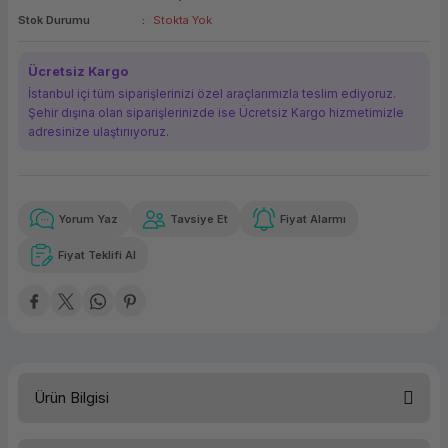
Stok Durumu
Stokta Yok
ork Bileşenleri
ek
Ücretsiz Kargo
İstanbul içi tüm siparişlerinizi özel araçlarımızla teslim ediyoruz.
Şehir dışına olan siparişlerinizde ise Ücretsiz Kargo hizmetimizle
adresinize ulaştırııyoruz.
Yorum Yaz
Tavsiye Et
Fiyat Alarmı
Güvenilir Alışveriş
6.268,79 TL
x 12
Havalelerde
Kolay iade imkanı
Aya varan taksit
Özel indirim fırsatı
Fiyat Teklifi Al
Güvenilir Alışveriş
6.268,79 TL
x 12
Havalelerde
Kolay iade imkanı
Aya varan taksit
Özel indirim fırsatı
Ürün Bilgisi
Dell Poweredge T150 PET15011A Xeon E-2314 8GB 1TB 300W Tower Sunucu