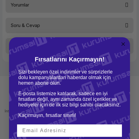
Yorumlar
Soru & Cevap
Bu ürüne ilk yorumu siz yapın!
Taksit Seçenekleri
Yorum Yaz
Ürün hakkında henüz soru sorulmamış.
Fırsatlarını Kaçırmayın!
Soru Sor
Sizi bekleyen özel indirimler ve sürprizlerle
dolu kampanyalardan haberdar olmak için
hemen abone olun.
E-posta listemize katılarak, sadece en iyi
fırsatları değil, aynı zamanda özel içerikler ve
Mağazadan Teslimat
İade ve Değişim
hediyeler için de ilk siz bilgi sahibi olacaksınız.
İnternetten sipariş et ve mağazadan
Kolay iade ve değişim imkanı
Kaçırmayın, fırsatlar sınırlı!
teslim al