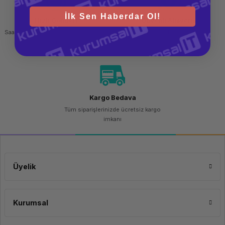
İlk Sen Haberdar Ol!
Hızlı Gönderi
Güvenli Alışveriş
Saat 15.00'a kadar yapılan siparişlerde
256 bit SSL sertifikası
aynı gün kargo imkanı
Kargo Bedava
Tüm siparişlerinizde ücretsiz kargo
imkanı
Üyelik
Kurumsal