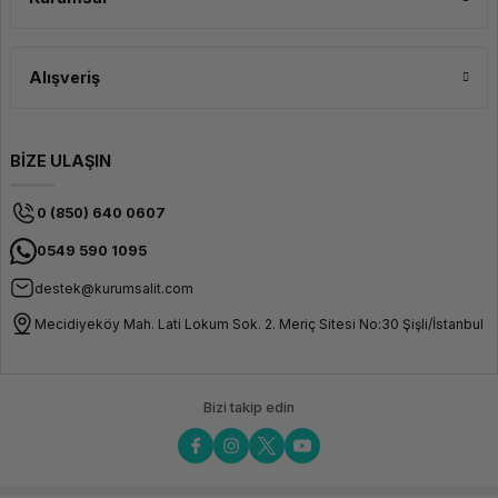
Parlaklık
300 nit
Ekran Yüzeyi
Anti-
Glare
Alışveriş
(Yansıma
Önleyici)
Bağlantı & Ağ
BİZE ULAŞIN
USB Portlar
2 × USB 3.2
Gen 1 Type-
A
0 (850) 640 0607
USB Type-C
2 × USB
0549 590 1095
Type-C
(DisplayPort
destek@kurumsalit.com
ve Power
Delivery
Mecidiyeköy Mah. Lati Lokum Sok. 2. Meriç Sitesi No:30 Şişli/İstanbul
destekli)
HDMI
1 × HDMI
2.1
Bizi takip edin
Ethernet
RJ45
Gigabit
Ethernet
Ses
3.5 mm
Kulaklık /