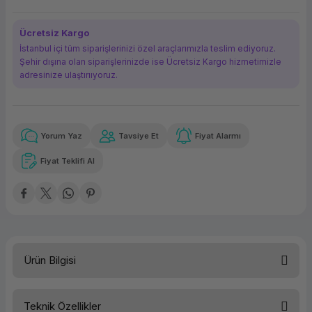
ork Bileşenleri
ek
Ücretsiz Kargo
İstanbul içi tüm siparişlerinizi özel araçlarımızla teslim ediyoruz.
Şehir dışına olan siparişlerinizde ise Ücretsiz Kargo hizmetimizle
adresinize ulaştırııyoruz.
Yorum Yaz
Tavsiye Et
Fiyat Alarmı
Güvenilir Alışveriş
8.091,85 TL
x 12
Havalelerde
Kolay iade imkanı
Aya varan taksit
Özel indirim fırsatı
Fiyat Teklifi Al
Güvenilir Alışveriş
8.091,85 TL
x 12
Havalelerde
Kolay iade imkanı
Aya varan taksit
Özel indirim fırsatı
Ürün Bilgisi
Teknik Özellikler