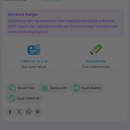
ork Bileşenleri
ek
Ücretsiz Kargo
İstanbul içi tüm siparişlerinizi özel araçlarımızla teslim ediyoruz.
Şehir dışına olan siparişlerinizde ise Ücretsiz Kargo hizmetimizle
adresinize ulaştırııyoruz.
7.989,50 TL
x 12
Havalelerde
Aya varan taksit
Özel indirim fırsatı
Yorum Yaz
Tavsiye Et
Fiyat Alarmı
Fiyat Teklifi Al