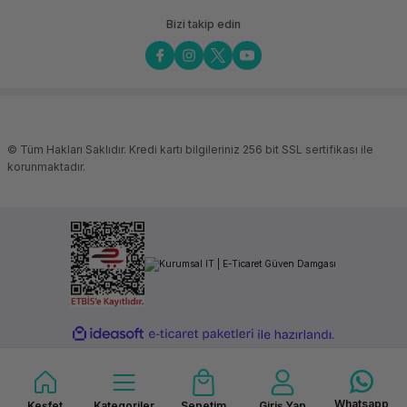
Gigabit
Bizi takip edin
Ethernet
Ses
3.5 mm
Kulaklık /
Mikrofon
Combo
Wi-Fi
Wi-Fi 6E
(802.11ax)
© Tüm Hakları Saklıdır. Kredi kartı bilgileriniz 256 bit SSL sertifikası ile
Bluetooth
Bluetooth
korunmaktadır.
5.3
Fiziksel & Diğer
Kamera
FHD
1080p
Kamera
Mikrofon
Çift
Dijital
Mikrofon
ideasoft
ile
e-
hazırlandı.
Klavye
Türkçe
ticaret
Q
paketleri
Klavye
Whatsapp
Hoparlör
Stereo
Keşfet
Kategoriler
Sepetim
Giriş Yap