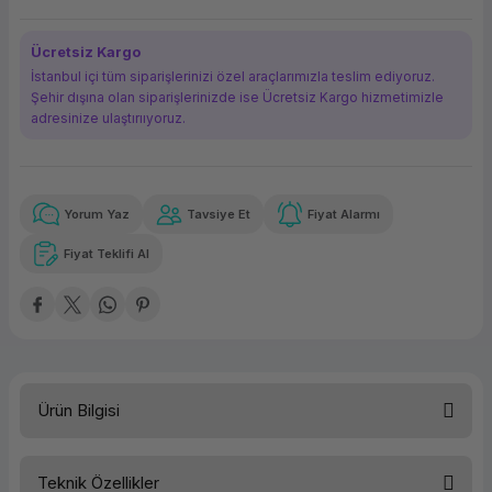
ork Bileşenleri
ek
Ücretsiz Kargo
İstanbul içi tüm siparişlerinizi özel araçlarımızla teslim ediyoruz.
Şehir dışına olan siparişlerinizde ise Ücretsiz Kargo hizmetimizle
adresinize ulaştırııyoruz.
Yorum Yaz
Tavsiye Et
Fiyat Alarmı
Güvenilir Alışveriş
15.608,00 TL
x 12
Havalelerde
Kolay iade imkanı
Aya varan taksit
Özel indirim fırsatı
Fiyat Teklifi Al
Güvenilir Alışveriş
15.608,00 TL
x 12
Havalelerde
Kolay iade imkanı
Aya varan taksit
Özel indirim fırsatı
Ürün Bilgisi
Teknik Özellikler