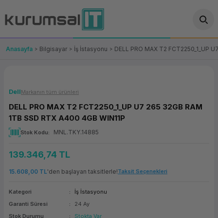
Geri Dön
Geri Dön
Geri Dön
Geri Dön
Geri Dön
Geri Dön
Geri Dön
ünler
leri
ası Çözümleri
eri
le) Ürünler
OT/VT Ürünleri
Anasayfa
Bilgisayar
İş İstasyonu
DELL PRO MAX T2 FCT2250_1_UP U7
cı
s Ürünleri
eri
Barkod Yazıcı ve Okuyucu
hazı
ası
arı
keti
POS Terminali
Dell
Markanın tüm ürünleri
DELL PRO MAX T2 FCT2250_1_UP U7 265 32GB RAM
sayar
 Kablosu
Station
ım
keti
Fiş Yazıcı
1TB SSD RTX A400 4GB WIN11P
MNL.TKY.14885
Stok Kodu
sayar
akinesi
se
ve Bağlantı
şif Paketi
Self Servis Ekranı
139.346,74 TL
enleri
 (Firewall)
ma Makinesi
aklık
ve Yedekleme
Para Çekmecesi
15.608,00 TL
'den başlayan taksitlerle!
Taksit Seçenekleri
on
eme Makinesi
rofon
Panel PC
Kategori
İş İstasyonu
Garanti Süresi
24 Ay
ciler
Stok Durumu
Stokta Var