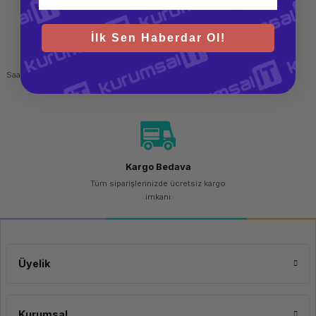
geliştirme, sanallaştırma ve içerik üretimi gibi yoğun işlemlerde hızlı ve
DDR5
kararlı performans sağlar.
Depolama
1 TB PCIe
İlk Sen Haberdar Ol!
NVMe M.2
SSD
Hızlı Gönderi
Güvenli Alışveriş
Grafik
NVIDIA
Saat 15.00'a kadar yapılan siparişlerde
256 bit SSL sertifikası
RTX A400
aynı gün kargo imkanı
4 GB
GDDR6
Profesyonel
Ekran Kartı
Grafik & Görüntü
Kargo Bedava
Ekran Kartı Belleği
4 GB
Tüm siparişlerinizde ücretsiz kargo
GDDR6
imkanı
GPU Teknolojisi
NVIDIA RTX
Profesyonel
Seri
Ray Tracing
Donanımsal
Ray Tracing
Üyelik
Desteği
CUDA Desteği
NVIDIA
CUDA ve
Kurumsal
profesyonel