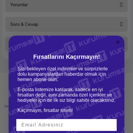
Yorumlar
Medya Desteği
LTO-5
Boyutu
Full-Height
Bağlantı Türü
Harici
Arabirim
SAS
Soru & Cevap
Bu ürüne ilk yorumu siz yapın!
Taksit Seçenekleri
Yorum Yaz
Ürün hakkında henüz soru sorulmamış.
Fırsatlarını Kaçırmayın!
Soru Sor
Sizi bekleyen özel indirimler ve sürprizlerle
dolu kampanyalardan haberdar olmak için
hemen abone olun.
E-posta listemize katılarak, sadece en iyi
fırsatları değil, aynı zamanda özel içerikler ve
Mağazadan Teslimat
İade ve Değişim
hediyeler için de ilk siz bilgi sahibi olacaksınız.
İnternetten sipariş et ve mağazadan
Kolay iade ve değişim imkanı
Kaçırmayın, fırsatlar sınırlı!
teslim al