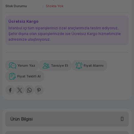
Stok Durumu
Stokta Yok
ork Bileşenleri
ek
Ücretsiz Kargo
İstanbul içi tüm siparişlerinizi özel araçlarımızla teslim ediyoruz.
Şehir dışına olan siparişlerinizde ise Ücretsiz Kargo hizmetimizle
adresinize ulaştırııyoruz.
Yorum Yaz
Tavsiye Et
Fiyat Alarmı
Güvenilir Alışveriş
16.381,68 TL
x 12
Havalelerde
Kolay iade imkanı
Aya varan taksit
Özel indirim fırsatı
Fiyat Teklifi Al
Güvenilir Alışveriş
16.381,68 TL
x 12
Havalelerde
Kolay iade imkanı
Aya varan taksit
Özel indirim fırsatı
Ürün Bilgisi
Ürün Tipi
LTO (Ultrium)