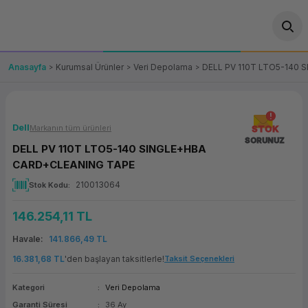
Geri Dön
Geri Dön
Geri Dön
Geri Dön
Geri Dön
Geri Dön
Geri Dön
ünler
leri
ası Çözümleri
eri
le) Ürünler
OT/VT Ürünleri
Anasayfa
Kurumsal Ürünler
Veri Depolama
DELL PV 110T LTO5-140
cı
s Ürünleri
eri
Barkod Yazıcı ve Okuyucu
hazı
ası
arı
keti
POS Terminali
Dell
Markanın tüm ürünleri
STOK
SORUNUZ
DELL PV 110T LTO5-140 SINGLE+HBA
sayar
 Kablosu
Station
ım
keti
Fiş Yazıcı
CARD+CLEANING TAPE
210013064
Stok Kodu
sayar
akinesi
se
ve Bağlantı
şif Paketi
Self Servis Ekranı
146.254,11 TL
enleri
 (Firewall)
ma Makinesi
aklık
ve Yedekleme
Para Çekmecesi
Havale
141.866,49 TL
on
eme Makinesi
rofon
Panel PC
16.381,68 TL
'den başlayan taksitlerle!
Taksit Seçenekleri
Kategori
Veri Depolama
ciler
Garanti Süresi
36 Ay