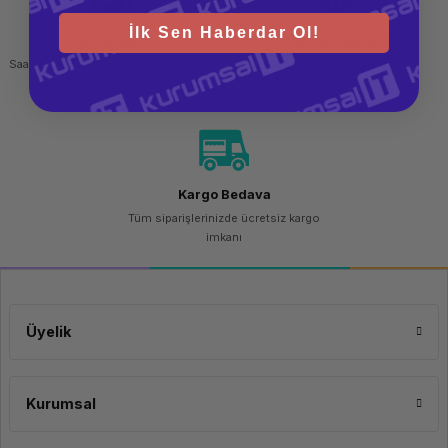
İlk Sen Haberdar Ol!
Hızlı Gönderi
Güvenli Alışveriş
Saat 15.00'a kadar yapılan siparişlerde
256 bit SSL sertifikası
aynı gün kargo imkanı
Kargo Bedava
Tüm siparişlerinizde ücretsiz kargo
imkanı
Üyelik
Kurumsal