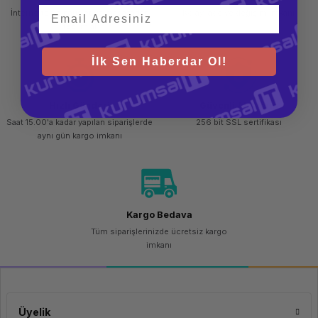
İnternetten sipariş et ve mağazadan
Kolay iade ve değişim imkanı
teslim al
İlk Sen Haberdar Ol!
Hızlı Gönderi
Güvenli Alışveriş
Saat 15.00'a kadar yapılan siparişlerde
256 bit SSL sertifikası
aynı gün kargo imkanı
Kargo Bedava
Tüm siparişlerinizde ücretsiz kargo
imkanı
Üyelik