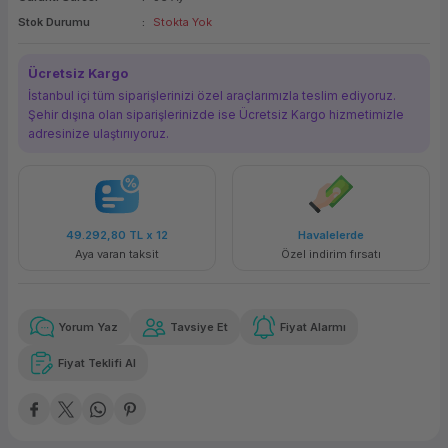
Stok Durumu
Stokta Yok
ork Bileşenleri
ek
Ücretsiz Kargo
İstanbul içi tüm siparişlerinizi özel araçlarımızla teslim ediyoruz.
Şehir dışına olan siparişlerinizde ise Ücretsiz Kargo hizmetimizle
adresinize ulaştırııyoruz.
49.292,80 TL
x 12
Havalelerde
Aya varan taksit
Özel indirim fırsatı
Yorum Yaz
Tavsiye Et
Fiyat Alarmı
Fiyat Teklifi Al