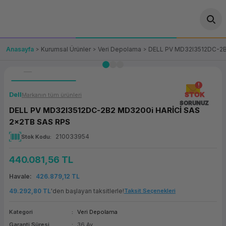
Geri Dön
Geri Dön
Geri Dön
Geri Dön
Geri Dön
Geri Dön
Geri Dön
ünler
leri
ası Çözümleri
eri
le) Ürünler
OT/VT Ürünleri
Anasayfa
Kurumsal Ürünler
Veri Depolama
DELL PV MD32I3512DC-2B
cı
s Ürünleri
eri
Barkod Yazıcı ve Okuyucu
hazı
ası
arı
keti
POS Terminali
Dell
STOK
Markanın tüm ürünleri
SORUNUZ
DELL PV MD32I3512DC-2B2 MD3200i HARİCİ SAS
sayar
 Kablosu
Station
ım
keti
Fiş Yazıcı
2x2TB SAS RPS
210033954
Stok Kodu
sayar
akinesi
se
ve Bağlantı
şif Paketi
Self Servis Ekranı
440.081,56 TL
enleri
 (Firewall)
ma Makinesi
aklık
ve Yedekleme
Para Çekmecesi
Havale
426.879,12 TL
on
eme Makinesi
rofon
Panel PC
49.292,80 TL
'den başlayan taksitlerle!
Taksit Seçenekleri
Kategori
Veri Depolama
ciler
Garanti Süresi
36 Ay