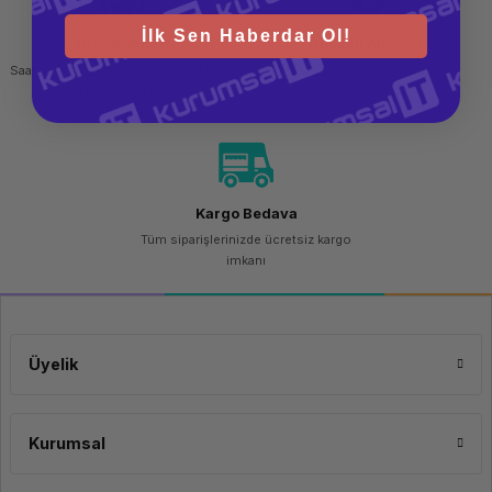
İlk Sen Haberdar Ol!
Hızlı Gönderi
Güvenli Alışveriş
Saat 15.00'a kadar yapılan siparişlerde
256 bit SSL sertifikası
aynı gün kargo imkanı
Kargo Bedava
Tüm siparişlerinizde ücretsiz kargo
imkanı
Üyelik
Kurumsal