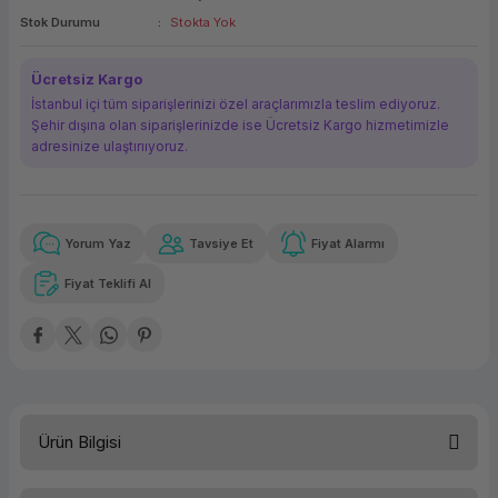
Stok Durumu
Stokta Yok
ork Bileşenleri
ek
Ücretsiz Kargo
İstanbul içi tüm siparişlerinizi özel araçlarımızla teslim ediyoruz.
Şehir dışına olan siparişlerinizde ise Ücretsiz Kargo hizmetimizle
adresinize ulaştırııyoruz.
Yorum Yaz
Tavsiye Et
Fiyat Alarmı
Güvenilir Alışveriş
44.641,96 TL
x 12
Havalelerde
Kolay iade imkanı
Aya varan taksit
Özel indirim fırsatı
Fiyat Teklifi Al
Güvenilir Alışveriş
44.641,96 TL
x 12
Havalelerde
Kolay iade imkanı
Aya varan taksit
Özel indirim fırsatı
Ürün Bilgisi
Tür
NAS Depolama