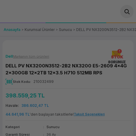
Geri Dön
Geri Dön
Geri Dön
Geri Dön
Geri Dön
Geri Dön
Geri Dön
ünler
leri
ası Çözümleri
eri
le) Ürünler
OT/VT Ürünleri
Anasayfa
Kurumsal Ürünler
Sunucu
DELL PV NX3200N3512-2B2 NX32
cı
s Ürünleri
eri
Barkod Yazıcı ve Okuyucu
hazı
ası
arı
keti
POS Terminali
Dell
Markanın tüm ürünleri
STOK
SORUNUZ
DELL PV NX3200N3512-2B2 NX3200 E5-2609 4x4G
sayar
 Kablosu
Station
ım
keti
Fiş Yazıcı
2x300GB 12x2TB 12x3.5 H710 512MB RPS
210032499
Stok Kodu
sayar
akinesi
se
ve Bağlantı
şif Paketi
Self Servis Ekranı
398.559,25 TL
enleri
 (Firewall)
ma Makinesi
aklık
ve Yedekleme
Para Çekmecesi
Havale
386.602,47 TL
on
eme Makinesi
rofon
Panel PC
44.641,96 TL
'den başlayan taksitlerle!
Taksit Seçenekleri
Kategori
Sunucu
ciler
Garanti Süresi
36 Ay