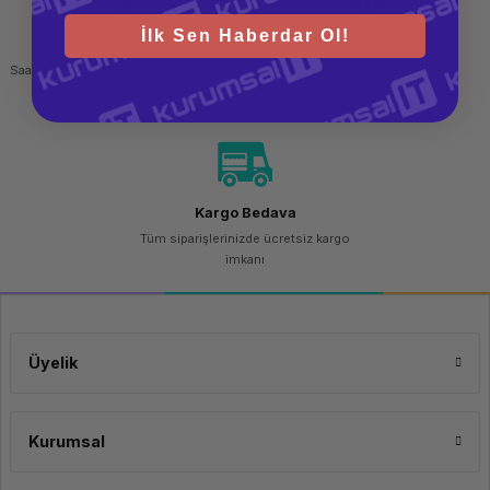
İlk Sen Haberdar Ol!
Hızlı Gönderi
Güvenli Alışveriş
Saat 15.00'a kadar yapılan siparişlerde
256 bit SSL sertifikası
aynı gün kargo imkanı
Kargo Bedava
Tüm siparişlerinizde ücretsiz kargo
imkanı
Üyelik
Kurumsal