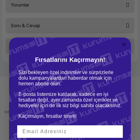
Yorumlar
Sabit Disk
25x1.2TB
Disk Yuva Sayısı
25x2.5inç
Network Kartı
1Gb x2port
Network Kartı
10GB x4port
Soru & Cevap
Bu ürüne ilk yorumu siz yapın!
Taksit Seçenekleri
Yorum Yaz
Ürün hakkında henüz soru sorulmamış.
Fırsatlarını Kaçırmayın!
Soru Sor
Sizi bekleyen özel indirimler ve sürprizlerle
dolu kampanyalardan haberdar olmak için
hemen abone olun.
E-posta listemize katılarak, sadece en iyi
fırsatları değil, aynı zamanda özel içerikler ve
Mağazadan Teslimat
İade ve Değişim
hediyeler için de ilk siz bilgi sahibi olacaksınız.
İnternetten sipariş et ve mağazadan
Kolay iade ve değişim imkanı
Kaçırmayın, fırsatlar sınırlı!
teslim al