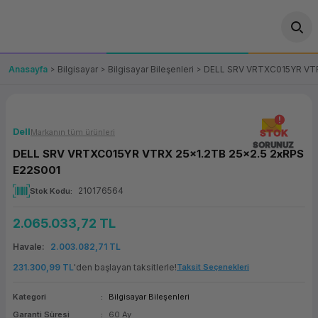
Geri Dön
Geri Dön
Geri Dön
Geri Dön
Geri Dön
Geri Dön
Geri Dön
ünler
leri
ası Çözümleri
eri
le) Ürünler
OT/VT Ürünleri
Anasayfa
Bilgisayar
Bilgisayar Bileşenleri
DELL SRV VRTXC015YR VTR
cı
s Ürünleri
eri
Barkod Yazıcı ve Okuyucu
hazı
ası
arı
keti
POS Terminali
Dell
Markanın tüm ürünleri
STOK
SORUNUZ
DELL SRV VRTXC015YR VTRX 25x1.2TB 25x2.5 2xRPS
sayar
 Kablosu
Station
ım
keti
Fiş Yazıcı
E22S001
210176564
Stok Kodu
sayar
akinesi
se
ve Bağlantı
şif Paketi
Self Servis Ekranı
2.065.033,72 TL
enleri
 (Firewall)
ma Makinesi
aklık
ve Yedekleme
Para Çekmecesi
Havale
2.003.082,71 TL
on
eme Makinesi
rofon
Panel PC
231.300,99 TL
'den başlayan taksitlerle!
Taksit Seçenekleri
Kategori
Bilgisayar Bileşenleri
ciler
Garanti Süresi
60 Ay