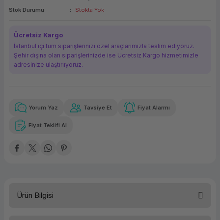
Stok Durumu
Stokta Yok
ork Bileşenleri
ek
Ücretsiz Kargo
İstanbul içi tüm siparişlerinizi özel araçlarımızla teslim ediyoruz.
Şehir dışına olan siparişlerinizde ise Ücretsiz Kargo hizmetimizle
adresinize ulaştırııyoruz.
Yorum Yaz
Tavsiye Et
Fiyat Alarmı
Güvenilir Alışveriş
231.300,99 TL
x 12
Havalelerde
Kolay iade imkanı
Aya varan taksit
Özel indirim fırsatı
Fiyat Teklifi Al
Güvenilir Alışveriş
231.300,99 TL
x 12
Havalelerde
Kolay iade imkanı
Aya varan taksit
Özel indirim fırsatı
Ürün Bilgisi
Sunucu Tipi
Tower 5U