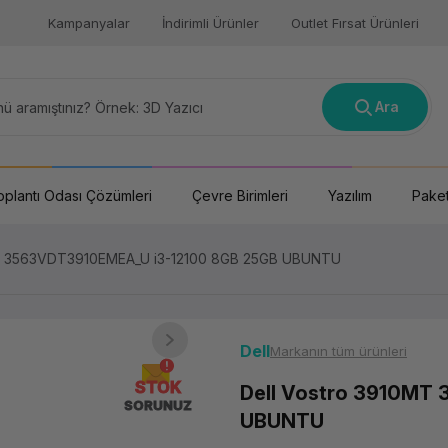
Kampanyalar
İndirimli Ürünler
Outlet Fırsat Ürünleri
Ara
oplantı Odası Çözümleri
Çevre Birimleri
Yazılım
Paket
MT 3563VDT3910EMEA_U i3-12100 8GB 25GB UBUNTU
Dell
Markanın tüm ürünleri
STOK
Dell Vostro 3910MT
SORUNUZ
UBUNTU