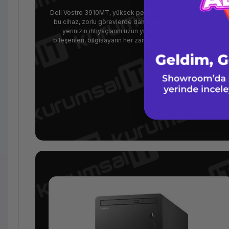
Dell Vostro 3910MT, yüksek performansı ve dayanıklılığı ile 
bu cihaz, zorlu görevlerde dahi güvenilir bir performans su
yerinizin ihtiyaçlarını uzun yıllar boyunca karşılayacak 
bileşenleri, bilgisayarın her zaman en üst düzeyde perform
kesintisiz bir 