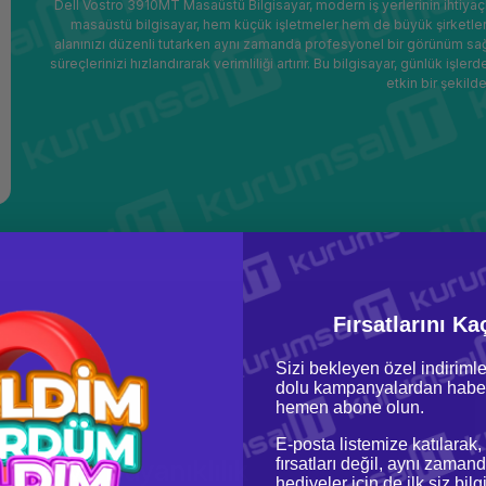
Dell Vostro 3910MT Masaüstü Bilgisayar, modern iş yerlerinin ihtiyaç
masaüstü bilgisayar, hem küçük işletmeler hem de büyük şirketler 
alanınızı düzenli tutarken aynı zamanda profesyonel bir görünüm sağla
süreçlerinizi hızlandırarak verimliliği artırır. Bu bilgisayar, günlük i
etkin bir şekilde 
Fırsatlarını Ka
Sizi bekleyen özel indirimle
dolu kampanyalardan haber
hemen abone olun.
E-posta listemize katılarak,
ans ve Dayanıklılık
fırsatları değil, aynı zamand
hediyeler için de ilk siz bil