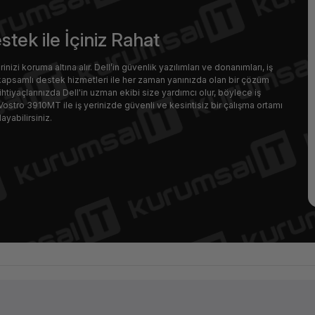
tek ile İçiniz Rahat
nizi koruma altına alır. Dell’in güvenlik yazılımları ve donanımları, iş
in kapsamlı destek hizmetleri ile her zaman yanınızda olan bir çözüm
htiyaçlarınızda Dell'in uzman ekibi size yardımcı olur, böylece iş
ostro 3910MT ile iş yerinizde güvenli ve kesintisiz bir çalışma ortamı
ayabilirsiniz.