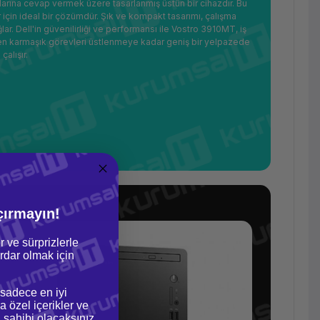
larına cevap vermek üzere tasarlanmış üstün bir cihazdır. Bu
için ideal bir çözümdür. Şık ve kompakt tasarımı, çalışma
r. Dell'in güvenilirliği ve performansı ile Vostro 3910MT, iş
şlerden karmaşık görevleri üstlenmeye kadar geniş bir yelpazede
çalışır.
çırmayın!
r ve sürprizlerle
dar olmak için
 sadece en iyi
a özel içerikler ve
gi sahibi olacaksınız.