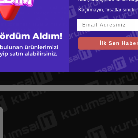
öne çıkar. Yoğun iş yüklerinin üstesinden gelmek için tasarlanmış olan
Kaçırmayın, fırsatlar sınırlı!
nar. Uzun süreli kullanım için optimize edilmiş olan Vostro 3910MT, iş
sağlamlıktadır. Dell’in mühendislik mükemmeliyeti ve yüksek kaliteli
ans göstermesini sağlar. Bu masaüstü bilgisayar ile iş süreçlerinizde
verimlilik elde edersiniz.
İlk Sen Haber