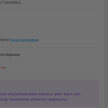
DT3910EMEA_
tlerle!
Taksit Seçenekleri
tü Bilgisayar
 Yok
i özel araçlarımızla teslim ediyoruz. Şehir dışına olan
Kargo hizmetimizle adresinize ulaştırııyoruz.