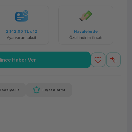
2.142,90 TL
x 12
Havalelerde
Aya varan taksit
Özel indirim fırsatı
lince Haber Ver
Tavsiye Et
Fiyat Alarmı