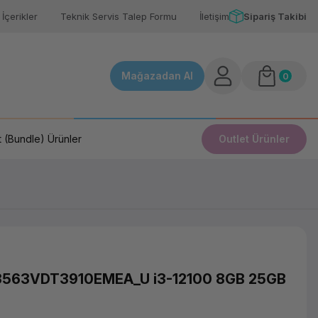
İçerikler
Teknik Servis Talep Formu
İletişim
Sipariş Takibi
Mağazadan Al
0
 (Bundle) Ürünler
Outlet Ürünler
 3563VDT3910EMEA_U i3-12100 8GB 25GB