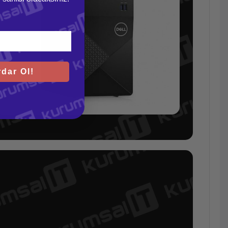
dar Ol!