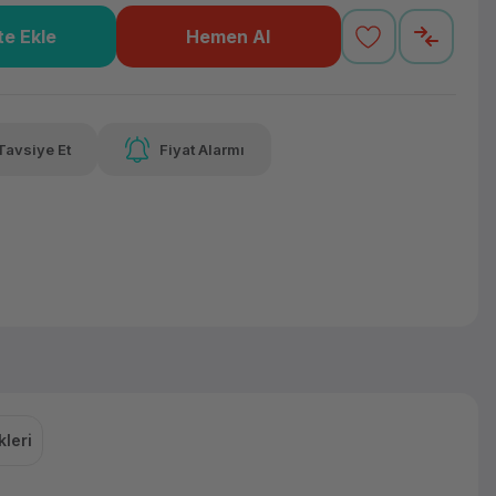
e Ekle
Hemen Al
97 TL
x 12
Havalelerde
Güvenilir Alışveriş
varan taksit
Özel indirim fırsatı
Kolay iade imkanı
Tavsiye Et
Fiyat Alarmı
lelerde
irim fırsatı
leri