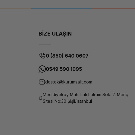
D-Sub
25'ten D-
Sub 9'a
Seri
Bağlantı
BİZE ULAŞIN
Seri / RS-
232
Zırhlı
(Shielded)
0 (850) 640 0607
veri iletimi
0549 590 1095
1:1 Atama
(Standart
Seri
destek@kurumsalit.com
Dizilim)
Mecidiyeköy Mah. Lati Lokum Sok. 2. Meriç
Sitesi No:30 Şişli/İstanbul
D-Sub 25-
pin (Erkek)
D-Sub 9-pin
(Dişi)