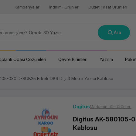
Kampanyalar
İndirimli Ürünler
Outlet Fırsat Ürünleri
Ara
oplantı Odası Çözümleri
Çevre Birimleri
Yazılım
Paket
0105-030 D-SUB25 Erkek D89 Dişi 3 Metre Yazıcı Kablosu
Digitus
Markanın tüm ürünleri
AYNI GÜN
Digitus AK-580105-0
KARGO
Kablosu
ÜCRETSİZ