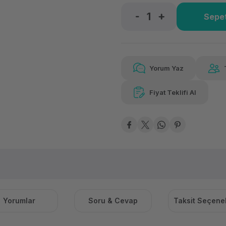
Sepet
Güvenilir Alışveriş
55,
Kolay iade imkanı
Aya 
Yorum Yaz
Fiyat Teklifi Al
55,97 TL
x 12
Hava
Aya varan taksit
Özel ind
Yorumlar
Soru & Cevap
Taksit Seçenek