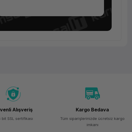
D-Sub
Bağlantı
Kablosu
(Seri/Yazıcı)
Digitus
AK-
580105-
venli Alışveriş
Kargo Bedava
030
 bit SSL sertifikası
Tüm siparişlerinizde ücretsiz kargo
imkanı