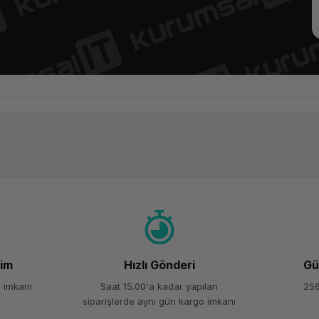
Ürün hakkında henüz soru sorulmamış.
Bu ürüne ilk yorumu siz yapın!
Yorum Yaz
Soru Sor
şim
Hızlı Gönderi
Gü
 imkanı
Saat 15.00'a kadar yapılan
256
siparişlerde aynı gün kargo imkanı