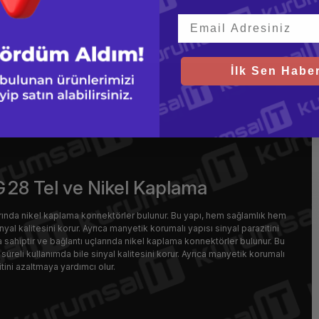
İlk Sen Haber
G 28 Tel ve Nikel Kaplama
arında nikel kaplama konnektörler bulunur. Bu yapı, hem sağlamlık hem
nyal kalitesini korur. Ayrıca manyetik korumalı yapısı sinyal parazitini
 sahiptir ve bağlantı uçlarında nikel kaplama konnektörler bulunur. Bu
üreli kullanımda bile sinyal kalitesini korur. Ayrıca manyetik korumalı
itini azaltmaya yardımcı olur.