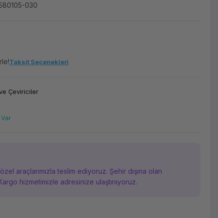
-580105-030
rle!
Taksit Seçenekleri
ve Çeviriciler
 Var
i özel araçlarımızla teslim ediyoruz. Şehir dışına olan
Kargo hizmetimizle adresinize ulaştırııyoruz.