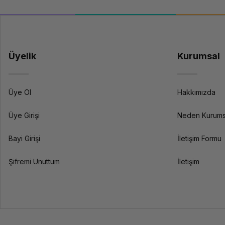
Kablo Tipi
Üyelik
Kurumsal
Sinyal Tipi
Kablo Yapısı
Üye Ol
Hakkımızda
Üye Girişi
Neden Kurums
Bağlantı Şekli
Bayi Girişi
İletişim Formu
Şifremi Unuttum
İletişim
Bağlantılar
Konnektör 1
Konnektör 2