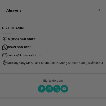
Kablo Uzunluğu
15 cm
Alışveriş
(Esnek
kablolu
tasarım)
Renk
Siyah
BİZE ULAŞIN
Ağırlık
~60 gr
Malzeme
Yüksek
0 (850) 640 0607
kaliteli
ABS
0549 590 1095
plastik
gövde
destek@kurumsalit.com
Uyumluluk
Mecidiyeköy Mah. Lati Lokum Sok. 2. Meriç Sitesi No:30 Şişli/İstanbul
Kaynak Cihazlar
PC, Laptop,
Notebook,
Eski nesil
Medya
Bizi takip edin
Oynatıcılar
(VGA çıkışlı)
Görüntü Cihazları
Monitör, TV,
Projeksiyon
(HDMI girişli)