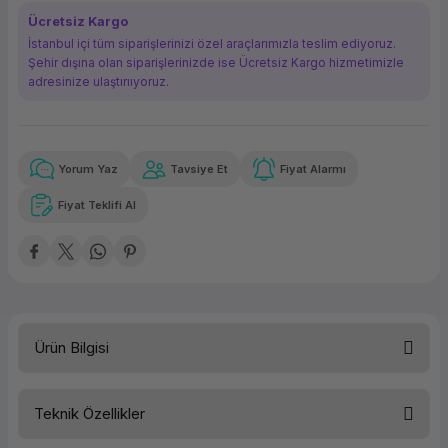
Ücretsiz Kargo
ork Bileşenleri
ek
İstanbul içi tüm siparişlerinizi özel araçlarımızla teslim ediyoruz.
Şehir dışına olan siparişlerinizde ise Ücretsiz Kargo hizmetimizle
adresinize ulaştırııyoruz.
Yorum Yaz
Tavsiye Et
Fiyat Alarmı
Güvenilir Alışveriş
145,53 TL
x 12
Havalelerde
Kolay iade imkanı
Aya varan taksit
Özel indirim fırsatı
Fiyat Teklifi Al
Güvenilir Alışveriş
145,53 TL
x 12
Havalelerde
Kolay iade imkanı
Aya varan taksit
Özel indirim fırsatı
Ürün Bilgisi
Teknik Özellikler