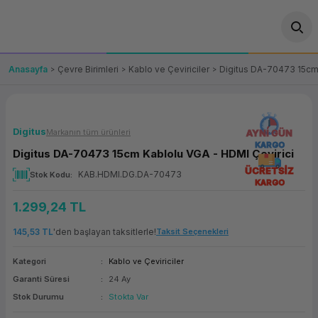
Geri Dön
Geri Dön
Geri Dön
Geri Dön
Geri Dön
Geri Dön
Geri Dön
ünler
leri
ası Çözümleri
eri
le) Ürünler
OT/VT Ürünleri
Anasayfa
Çevre Birimleri
Kablo ve Çeviriciler
Digitus DA-70473 15cm 
cı
s Ürünleri
eri
Barkod Yazıcı ve Okuyucu
hazı
ası
arı
keti
POS Terminali
Digitus
Markanın tüm ürünleri
AYNI GÜN
KARGO
Digitus DA-70473 15cm Kablolu VGA - HDMI Çevirici
sayar
 Kablosu
Station
ım
keti
Fiş Yazıcı
ÜCRETSİZ
KAB.HDMI.DG.DA-70473
Stok Kodu
KARGO
sayar
akinesi
se
ve Bağlantı
şif Paketi
Self Servis Ekranı
1.299,24 TL
enleri
 (Firewall)
ma Makinesi
aklık
ve Yedekleme
Para Çekmecesi
145,53 TL
'den başlayan taksitlerle!
Taksit Seçenekleri
Kategori
Kablo ve Çeviriciler
on
eme Makinesi
rofon
Panel PC
Garanti Süresi
24 Ay
Stok Durumu
Stokta Var
ciler