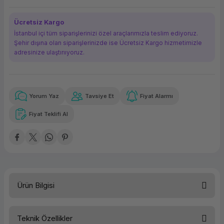
ork Bileşenleri
ek
Ücretsiz Kargo
İstanbul içi tüm siparişlerinizi özel araçlarımızla teslim ediyoruz.
Şehir dışına olan siparişlerinizde ise Ücretsiz Kargo hizmetimizle
adresinize ulaştırııyoruz.
Yorum Yaz
Tavsiye Et
Fiyat Alarmı
Güvenilir Alışveriş
60,75 TL
x 12
Havalelerde
Kolay iade imkanı
Aya varan taksit
Özel indirim fırsatı
Fiyat Teklifi Al
Güvenilir Alışveriş
60,75 TL
x 12
Havalelerde
Kolay iade imkanı
Aya varan taksit
Özel indirim fırsatı
Ürün Bilgisi
Teknik Özellikler