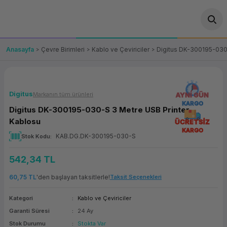
Geri Dön
Geri Dön
Geri Dön
Geri Dön
Geri Dön
Geri Dön
Geri Dön
ünler
leri
ası Çözümleri
eri
le) Ürünler
OT/VT Ürünleri
Anasayfa
Çevre Birimleri
Kablo ve Çeviriciler
Digitus DK-300195-030
cı
s Ürünleri
eri
Barkod Yazıcı ve Okuyucu
hazı
ası
arı
keti
POS Terminali
Digitus
Markanın tüm ürünleri
AYNI GÜN
KARGO
Digitus DK-300195-030-S 3 Metre USB Printer
sayar
 Kablosu
Station
ım
keti
Fiş Yazıcı
Kablosu
ÜCRETSİZ
KARGO
KAB.DG.DK-300195-030-S
Stok Kodu
sayar
akinesi
se
ve Bağlantı
şif Paketi
Self Servis Ekranı
542,34 TL
enleri
 (Firewall)
ma Makinesi
aklık
ve Yedekleme
Para Çekmecesi
60,75 TL
'den başlayan taksitlerle!
Taksit Seçenekleri
on
eme Makinesi
rofon
Panel PC
Kategori
Kablo ve Çeviriciler
Garanti Süresi
24 Ay
ciler
Stok Durumu
Stokta Var