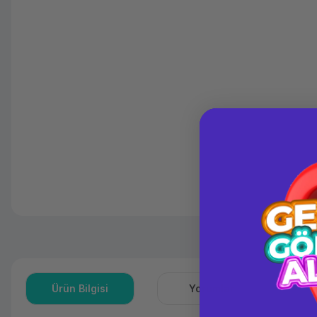
Ürün Bilgisi
Yorumlar
S