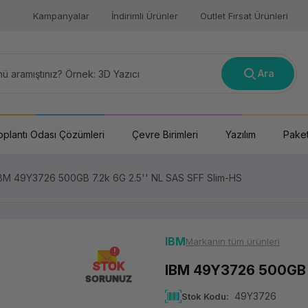
Kampanyalar
İndirimli Ürünler
Outlet Fırsat Ürünleri
Ara
oplantı Odası Çözümleri
Çevre Birimleri
Yazılım
Paket
BM 49Y3726 500GB 7.2k 6G 2.5'' NL SAS SFF Slim-HS
IBM
Markanın tüm ürünleri
STOK
IBM 49Y3726 500GB 7
SORUNUZ
49Y3726
Stok Kodu