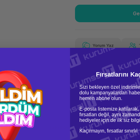
Ge
Güvenilir Alışveriş
543
Kolay iade imkanı
Aya 
Yorum Yaz
Fiyat Teklifi Al
543,52 TL
x 12
Hava
Aya varan taksit
Özel ind
Fırsatlarını Ka
Sizi bekleyen özel indirimle
dolu kampanyalardan haber
hemen abone olun.
E-posta listemize katılarak,
fırsatları değil, aynı zamand
hediyeler için de ilk siz bil
oru & Cevap
Taksit Seçenekleri
Kaçırmayın, fırsatlar sınırlı!