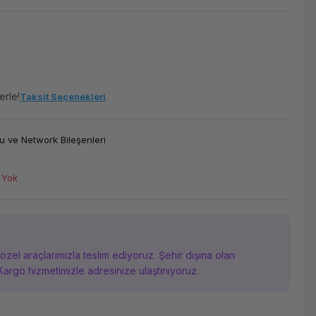
erle!
Taksit Seçenekleri
 ve Network Bileşenleri
 Yok
i özel araçlarımızla teslim ediyoruz. Şehir dışına olan
Kargo hizmetimizle adresinize ulaştırııyoruz.