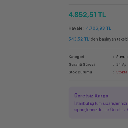
4.852,51 TL
Havale
4.706,93 TL
543,52 TL
'den başlayan taksitl
Kategori
Sunucu
Garanti Süresi
24 Ay
Stok Durumu
Stokta
Ücretsiz Kargo
İstanbul içi tüm siparişleriniz
siparişlerinizde ise Ücretsiz 