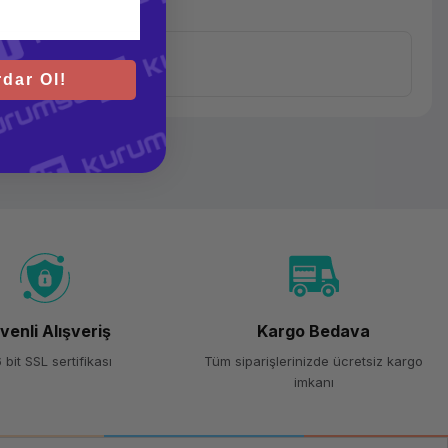
dar Ol!
venli Alışveriş
Kargo Bedava
 bit SSL sertifikası
Tüm siparişlerinizde ücretsiz kargo
imkanı