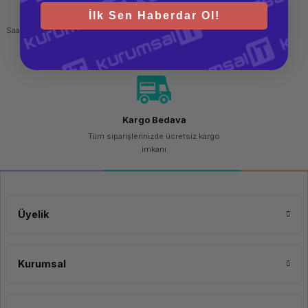
Hızlı Gönderi
Güvenli Alışveriş
İlk Sen Haberdar Ol!
Saat 15.00'a kadar yapılan siparişlerde
256 bit SSL sertifikası
aynı gün kargo imkanı
Kargo Bedava
Tüm siparişlerinizde ücretsiz kargo
imkanı
Üyelik
Kurumsal