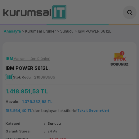
Geri Dön
Geri Dön
Geri Dön
Geri Dön
Geri Dön
Geri Dön
Geri Dön
ünler
leri
ası Çözümleri
eri
le) Ürünler
OT/VT Ürünleri
Anasayfa
Kurumsal Ürünler
Sunucu
IBM POWER S812L.
cı
s Ürünleri
eri
Barkod Yazıcı ve Okuyucu
hazı
ası
arı
keti
POS Terminali
IBM
Markanın tüm ürünleri
STOK
SORUNUZ
IBM POWER S812L.
sayar
 Kablosu
Station
ım
keti
Fiş Yazıcı
210098606
Stok Kodu
sayar
akinesi
se
ve Bağlantı
şif Paketi
Self Servis Ekranı
1.418.951,53 TL
enleri
 (Firewall)
ma Makinesi
aklık
ve Yedekleme
Para Çekmecesi
Havale
1.376.382,98 TL
158.934,40 TL
'den başlayan taksitlerle!
Taksit Seçenekleri
on
eme Makinesi
rofon
Panel PC
Kategori
Sunucu
ciler
Garanti Süresi
24 Ay