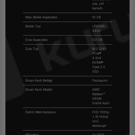
yok, çift
kanallı
Max.Bellek Kapasitesi
16 GB
Bellek Tipi
LPDDR5-
6400
Disk Kapasitesi
512 GB
Disk Tipi
M.2 2242
PCIe®
4.0x4
NVMe®
Opal 2.0
SSD
Ekran Kartı Belleği
Paylaşımlı
Ekran Kartı Modeli
AMD
Radeon™
680M
Grafik Kartı
Dahili Web Kamerası
FHD 1080p
+ IR Hibrid
ve E-
deklanşör
Mikrofon
2x,360°