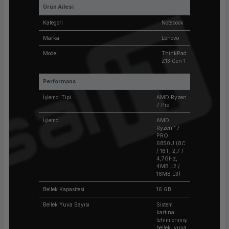
Ürün Ailesi
Kategori
Notebook
Marka
Lenovo
Model
ThinkPad
Z13 Gen 1
Performans
İşlemci Tipi
AMD Ryzen
7 Pro
İşlemci
AMD
Ryzen™ 7
PRO
6850U (8C
/ 16T, 2,7 /
4,7GHz,
4MB L2 /
16MB L3)
Bellek Kapasitesi
16 GB
Bellek Yuva Sayısı
Sistem
kartına
lehimlenmiş
bellek, yuva