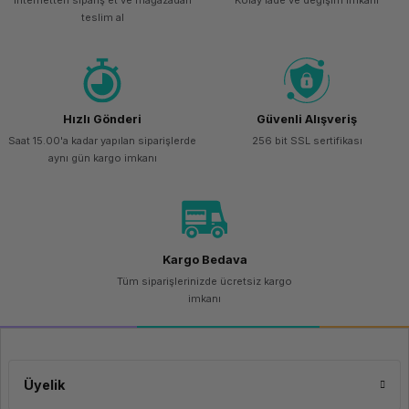
İnternetten sipariş et ve mağazadan
Kolay iade ve değişim imkanı
teslim al
Hızlı Gönderi
Güvenli Alışveriş
Saat 15.00'a kadar yapılan siparişlerde
256 bit SSL sertifikası
aynı gün kargo imkanı
Kargo Bedava
Tüm siparişlerinizde ücretsiz kargo
imkanı
Üyelik