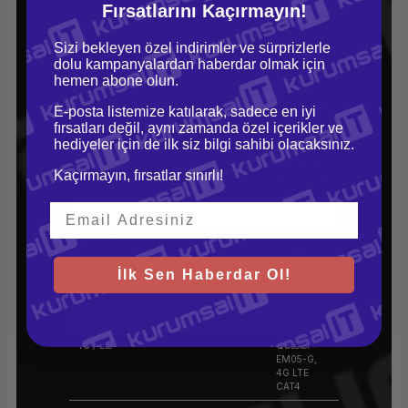
Fırsatlarını Kaçırmayın!
Aydınlatmalı
Türkçe Q
Klavye
Sizi bekleyen özel indirimler ve sürprizlerle
dolu kampanyalardan haberdar olmak için
Boyutlar (GDxY)
294,4 x
hemen abone olun.
199,6 x
13,99 mm
(11,59 x 7,86
E-posta listemize katılarak, sadece en iyi
x 0,55 inç)
fırsatları değil, aynı zamanda özel içerikler ve
hediyeler için de ilk siz bilgi sahibi olacaksınız.
Ağırlık
En düşük
ağırlık 1,19
Kaçırmayın, fırsatlar sınırlı!
kg (2,63 lbs)
Yazılım
İşletim Sistemi
Windows®
11 Pro,
Türkçe /
İlk Sen Haberdar Ol!
İngilizce
Bağlantı Birimleri
4G / Lte
Quectel
EM05-G,
4G LTE
CAT4