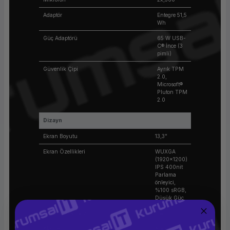
Adaptör
Entegre 51,5
Wh
Güç Adaptörü
65 W USB-
C® İnce (3
pimli)
Güvenlik Çipi
Ayrık TPM
2.0,
Microsoft®
Pluton TPM
2.0
Dizayn
Ekran Boyutu
13,3"
Ekran Özellikleri
WUXGA
(1920x1200)
IPS 400nit
Parlama
önleyici,
%100 sRGB,
Düşük Güç
Dokunmatik Ekran
Yok
Klavye
Arkadan