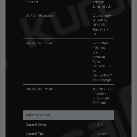
Ethernet
Yerleşik
Ethernet yok
WLAN + Bluetooth
Qualcomm®
Wi-Fi® 6E
NFA725A,
11ax 2x2 +
BT5.1
Giriş/Çıkış Portları
2x USB4®
40Gbps
(veri
aktarımı,
Power
Delivery 3.0
ve
DisplayPort™
1.4a desteği)
Giriş/Çıkış Portları
1x Kulaklık /
mikrofon
birleşik jakı
(3,5 mm)
Garanti / Servis
Garanti Süresi
3 Yıl
Garanti Tipi
Lenovo