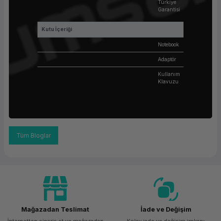
Türkiye
Garantisi
Kutu İçeriği
Notebook
Adaptör
Kullanım
Klavuzu
Tüm Bloglar
Mağazadan Teslimat
İade ve Değişim