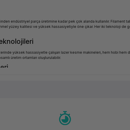
minden endüstriyel parça üretimine kadar pek çok alanda kullanılır. Filament t
l yüzey kalitesi ve yüksek hassasiyetiyle öne çıkar. Her iki teknoloji de ge
knolojileri
 üzerinde yüksek hassasiyetle çalışan lazer kesme makineleri, hem hobi hem d
samlı üretim ortamları oluşturulabilir.
eri
 yazıcılar, çok fonksiyonlu cihazlar ve yüksek hızlı ofis tarayıcılar bu kateg
temel avantajları arasındadır.
alzemeleri gibi baskı sarf malzemeleri bu kategoride bir arada bulunur. Doğru 