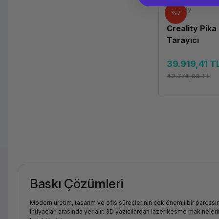
Creality
%7
Creality Pika
Tarayıcı
39.919,41 T
42.774,88 TL
Baskı Çözümleri
Modern üretim, tasarım ve ofis süreçlerinin çok önemli bir parçasın
ihtiyaçları arasında yer alır. 3D yazıcılardan lazer kesme makinel