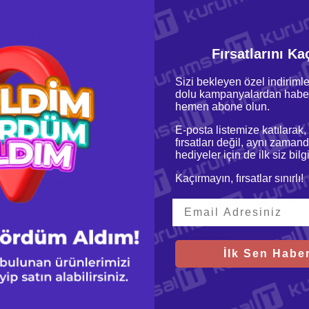
1120006 CR PLA
Creality 3301010410 Hyper
lk Blue Filament
1.75mm 1kg Mor Filament
Fırsatlarını Ka
1.008,55 TL
Sizi bekleyen özel indirimle
dolu kampanyalardan haber
hemen abone olun.
E-posta listemize katılarak,
fırsatları değil, aynı zamand
hediyeler için de ilk siz bil
Creality
Kaçırmayın, fırsatlar sınırlı!
1010380 Hyper PLA
Creality 3301010381 Hyper
şil Filament
1.75mm 1kg Turuncu Filame
1.008,55 TL
İlk Sen Haber