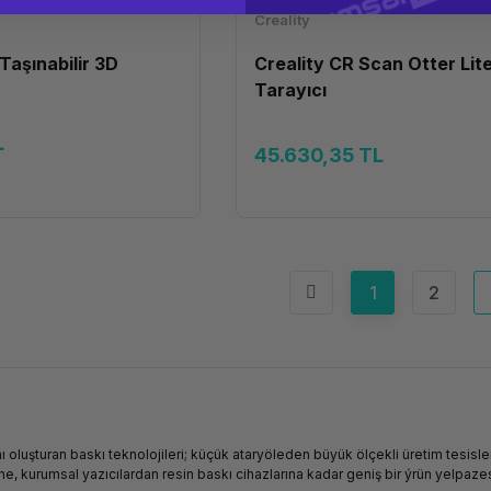
Creality
 Taşınabilir 3D
Creality CR Scan Otter Lit
Tarayıcı
L
45.630,35 TL
1
2
ı oluşturan baskı teknolojileri; küçük ataryöleden büyük ölçekli üretim tesisl
erine, kurumsal yazıcılardan resin baskı cihazlarına kadar geniş bir ýrün yel