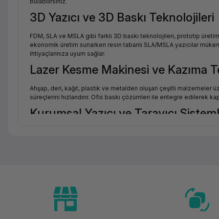
bulabilirsiniz.
3D Yazıcı ve 3D Baskı Teknolojileri
FDM, SLA ve MSLA gibi farklı 3D baskı teknolojileri, prototip üreti
ekonomik üretim sunarken resin tabanlı SLA/MSLA yazıcılar mükemme
ihtiyaçlarınıza uyum sağlar.
Lazer Kesme Makinesi ve Kazıma Te
Ahşap, deri, kağıt, plastik ve metalden oluşan çeşitli malzemeler
süreçlerini hızlandırır. Ofis baskı çözümleri ile entegre edilerek kap
Kurumsal Yazıcı ve Tarayıcı Sisteml
Yoğun baskı ihtiyacı olan işetmeler için yüksek görev döngülü lazer
düşük işletme maliyeti gibi özellikler, kurumsal baskı çözümlerinin 
Sarf Malzeme ve Aksesuarlar
3D yazıcı filamentleri, resin, lazer aksesuarları ve yazıcı bakım m
maliyetini doğrudan sürder.
Sık Sorulan Sorular (SSS)