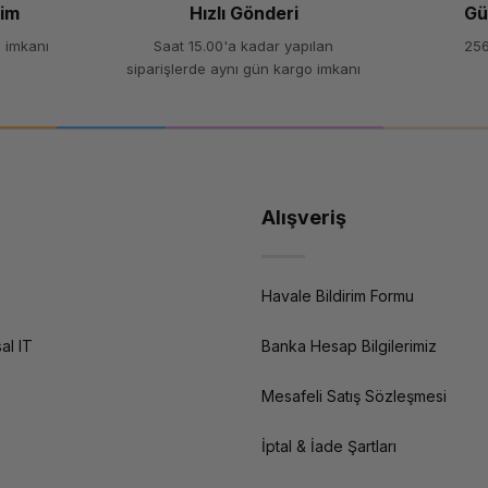
şim
Hızlı Gönderi
Gü
lanışlı bir başlangıç noktasıdır. Yüksek yüzey kalitesi ve ince detay gerekti
 imkanı
Saat 15.00'a kadar yapılan
256
siparişlerde aynı gün kargo imkanı
fonksiyonlu (yazıcı+tarayıcı+fotokopi) cihazlar en uygun maliyetli çözümleri s
t ve sarf malzemelerine kadar tüm baskı çözümlerini keşfedin; kurumsal güv
Alışveriş
Havale Bildirim Formu
al IT
Banka Hesap Bilgilerimiz
Mesafeli Satış Sözleşmesi
İptal & İade Şartları