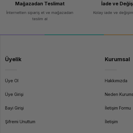
Hangi 3D yazıcı teknolojisi bana uygun?
Mağazadan Teslimat
İade ve Deği
Hobi ve prototipleme çalışmaları için FDM yazıcılar ekonomik ve kul
İnternetten sipariş et ve mağazadan
Kolay iade ve değişim
yazıcılar daha uygun sonuçlar üretir.
teslim al
Ofis baskı çözümleri için ne öneririm?
Ofis ortamları için yüksek görev döngülü lazer yazıcılar ya da çok 
göre doğru modeli seçmek önemlidir.
3D yazıcıdan lazer kesim makinesine, kurumsal yazıcıdan filamen
Üyelik
Kurumsal
Üye Ol
Hakkımızda
Üye Girişi
Neden Kurums
Bayi Girişi
İletişim Formu
Şifremi Unuttum
İletişim