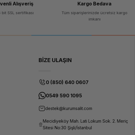
venli Alışveriş
Kargo Bedava
ren takı, diş ve mühendislik uygulamaları için SLA veya MSLA resin
 bit SSL sertifikası
Tüm siparişlerinizde ücretsiz kargo
imkanı
unar. Baskı hacmine, ağ ihtiyaçlarına ve güvenlik gereksinimlerine
ence ve teknik destekle işetmenize en uygun sistemi bulun.
BİZE ULAŞIN
0 (850) 640 0607
0549 590 1095
destek@kurumsalit.com
Mecidiyeköy Mah. Lati Lokum Sok. 2. Meriç
Sitesi No:30 Şişli/İstanbul