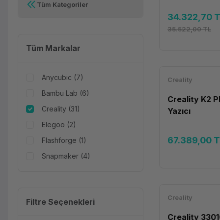
Tüm Kategoriler
34.322,70 
35.522,00 TL
Tüm Markalar
Anycubic (7)
Creality
Bambu Lab (6)
Creality K2 P
Creality (31)
Yazıcı
Elegoo (2)
67.389,00 
Flashforge (1)
Snapmaker (4)
Creality
Filtre Seçenekleri
Creality 330