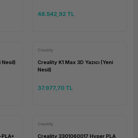
48.542,92 TL
Creality
 Nesil)
Creality K1 Max 3D Yazıcı (Yeni
Nesil)
37.977,70 TL
Creality
r-PLA+
Creality 3301060017 Hyper PLA