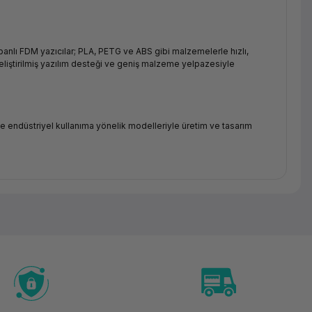
abanlı FDM yazıcılar; PLA, PETG ve ABS gibi malzemelerle hızlı,
liştirilmiş yazılım desteği ve geniş malzeme yelpazesiyle
e endüstriyel kullanıma yönelik modelleriyle üretim ve tasarım
oride yer almaktadır. Ağ üzerinden merkezi yönetim, güvenli baskı ve
sarf malzemesi seçimi; baskı kalitesini, cihaz ömrünü ve işletme