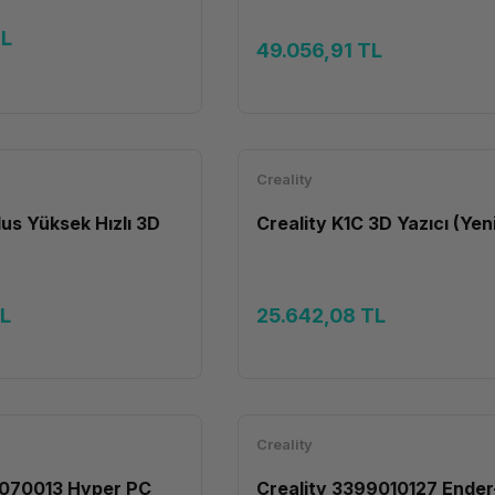
TL
49.056,91 TL
Creality
lus Yüksek Hızlı 3D
Creality K1C 3D Yazıcı (Yeni
TL
25.642,08 TL
Creality
1070013 Hyper PC
Creality 3399010127 Ende