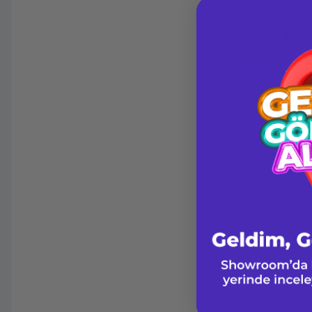
Creality 330
1.75mm 1kg Si
1.161,03 TL
Creality
Creality 330
1.75mm 1kg Ye
1.008,55 TL