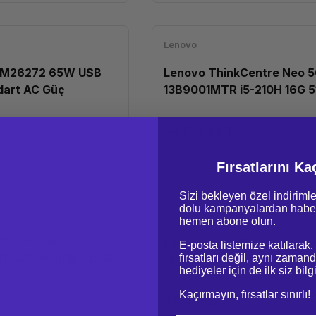
Lenovo
0M26272 65W USB
Lenovo ThinkCentre Neo 5
dart AC Güç
13B9001MTR i5-210H 16G 5
DOS
54.176,82 TL
Fırsatlarını Ka
Sizi bekleyen özel indirimle
dolu kampanyalardan haber
Lenovo
hemen abone olun.
Centre Neo 50t G5
Lenovo ThinkCentre Neo 5
E-posta listemize katılarak,
fırsatları değil, aynı zamand
i7-14700 16GB 512GB
12UD002CTR i5-14400 16G
hediyeler için de ilk siz bil
512GB DOS
Kaçırmayın, fırsatlar sınırlı!
46.412,80 TL