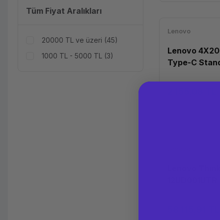
Tüm Fiyat Aralıkları
Lenovo
20000 TL ve üzeri (45)
Lenovo 4X2
1000 TL - 5000 TL (3)
Type-C Stan
Adaptörü
2.155,08 TL
Lenovo
Lenovo Think
12UD001UTR 
DOS
58.115,91 TL