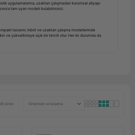
dislik uygulamalarına, uzaktan çalışmadan kurumsal altyapı
cınıza tam uyan modeli bulabilirsiniz.
 kompakt tasarım; hibrit ve uzaktan çalışma modellerinde
in ve yükseltmeye açık bir tercih olur. Her iki durumda da
Book ve Dell Latitude gibi iş serisi modeller; TPM güvenlik
r alır. Sözleşmeli bakım ve yerinde servis seçenekleri, toplam
48 ürün
Lenovo