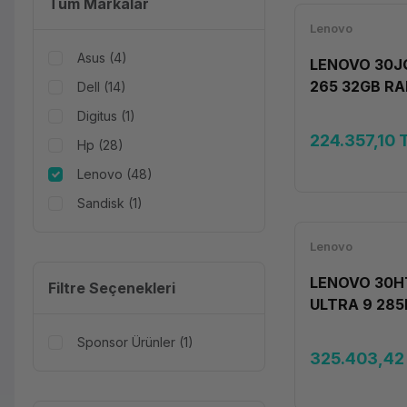
Tüm Markalar
Lenovo
Asus (4)
LENOVO 30JQ
265 32GB RA
Dell (14)
2000ADA 16
Digitus (1)
224.357,10 
Hp (28)
Lenovo (48)
Sandisk (1)
Lenovo
LENOVO 30H
Filtre Seçenekleri
ULTRA 9 285
SSD RTX 40
Sponsor Ürünler (1)
325.403,42