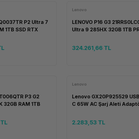
Lenovo
0037TR P2 Ultra 7
LENOVO P16 G3 21RRS0LC
M 1TB SSD RTX
Ultra 9 285HX 32GB 1TB P
GB W11P
4000 16GB W11P
TL
324.261,66 TL
Lenovo
T006QTR P3 G2
Lenovo GX20P925529 USB
K 32GB RAM 1TB
C 65W AC Şarj Aleti Adapt
00ADA 20GB W11P
 TL
2.283,53 TL