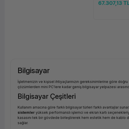
67.307,13 T
Bilgisayar
İşletmenizin ve kişisel ihtiyaçlarınızın gereksinimlerine göre doğru
çözümlerden mini PC'lere kadar geniş bilgisayar yelpazesi arasınd
Bilgisayar Çeşitleri
Kullanım amacına göre farklı bilgisayar türleri farklı avantajlar sunar
sistemler
yüksek performanslı işlemci ve ekran kartı seçenekleriyl
kasasını tek bir gövdede birleştirerek hem estetik hem de kablo dü
sağlar.