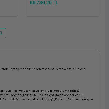
66.736,25 TL
 karardır. Laptop modellerinden masaüstü sistemlere, all in one
ı, toplantılar ve uzaktan çalışma için idealdir.
Masaüstü
n verimli seçeneği sunar.
All in One
çözümler monitör ve PC
 form faktörleriyle sınırlı alanlarda güçlü bir performans deneyimi