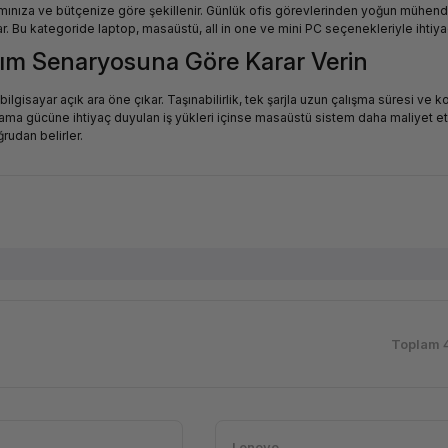
rtamınıza ve bütçenize göre şekillenir. Günlük ofis görevlerinden yoğun mühen
ıkar. Bu kategoride laptop, masaüstü, all in one ve mini PC seçenekleriyle ihtiya
ım Senaryosuna Göre Karar Verin
ilgisayar açık ara öne çıkar. Taşınabilirlik, tek şarjla uzun çalışma süresi ve
ma gücüne ihtiyaç duyulan iş yükleri içinse masaüstü sistem daha maliyet etk
rudan belirler.
kat Edilmesi Gerekenler
resi, yönetilebilirlik ve servis ağı kritik rol oynar. Lenovo ThinkPad, HP Elite
un ürün yaşam döngüleriyle IT departmanlarının standart tercihleri arasında ye
D veya sanallaştırma iş yükleri için Core i7-i9 / Ryzen 7-9 tercih edilmelidir.
l makine ihtiyaçlarında 16 GB ve üzeri önerilir.
Toplam 
a/yazma sunar; 512 GB konforlu başlangıç noktasıdır.
lışması için 15-17 inç QHD veya üzeri uygundur.
cu ve gizlilik ekranı standart olarak aranmalıdır.
Lenovo