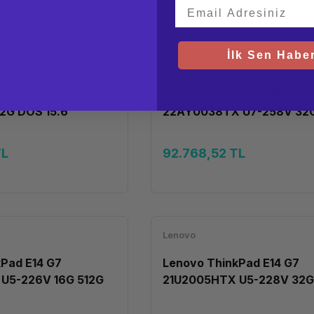
İlk Sen Haber
Lenovo
83A10096TR i5-
Lenovo ThinkPad E16 G3
2G DOS 15.6''
22AY0038TX U7-258V 32G
DOS 16''
TL
92.768,52 TL
Lenovo
Pad E14 G7
Lenovo ThinkPad E14 G7
U5-226V 16G 512G
21U2005HTX U5-228V 32G
DOS 14''