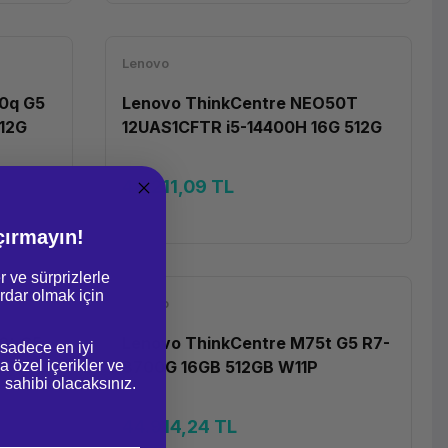
Lenovo
0q G5
Lenovo ThinkCentre NEO50T
12G
12UAS1CFTR i5-14400H 16G 512G
DOS
48.211,09 TL
çırmayın!
r ve sürprizlerle
dar olmak için
Lenovo
0t G5
Lenovo ThinkCentre M75t G5 R7-
 sadece en iyi
a özel içerikler ve
B
8700G 16GB 512GB W11P
gi sahibi olacaksınız.
44.914,24 TL