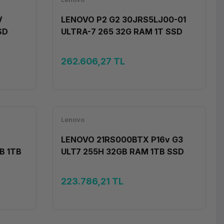
V
LENOVO P2 G2 30JRS5LJ00-01
e ağırlık da değerlendirmeye girer. Kurumsal alımlarda garanti
SD
ULTRA-7 265 32G RAM 1T SSD
1PRO
RTX PRO 2000 16G W11P
262.606,27 TL
msal garanti seçenekleriyle bireysel modellerden ayrışır. Birim
ktöründe ve düşük enerji tüketimiyle karşılar; masaüstü bilgisayara
Lenovo
LENOVO 21RS000BTX P16v G3
B 1TB
ULT7 255H 32GB RAM 1TB SSD
6''
RTX PRO2000 8GB W11P
223.786,21 TL