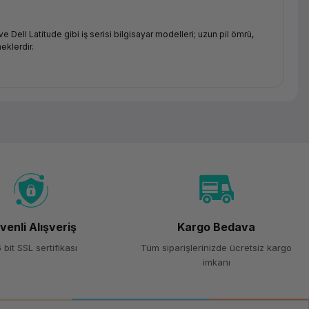
 Dell Latitude gibi iş serisi bilgisayar modelleri; uzun pil ömrü,
eklerdir.
ih edilmelidir.
ullanım için uygundur.
lanım senaryoları için optimize edilmiştir.
venli Alışveriş
Kargo Bedava
 bit SSL sertifikası
Tüm siparişlerinizde ücretsiz kargo
msal güvenlik özellikleri ve yönetim araçlarıyla iş ortamları için
imkanı
cınıza uygun ürünü karşılaştırmalı olarak inceleyebilirsiniz.