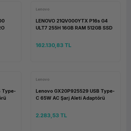
Lenovo
00
LENOVO 21QV000YTX P16s G4
RO
ULT7 255H 16GB RAM 512GB SSD
RTX PRO500 6GB W11P
162.130,83 TL
Lenovo
 Type-
Lenovo GX20P925529 USB Type-
örü
C 65W AC Şarj Aleti Adaptörü
2.283,53 TL