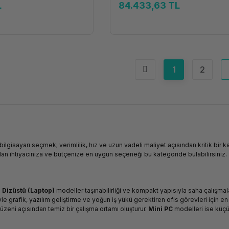
L
84.433,63 TL
1
2
 bilgisayarı seçmek; verimlilik, hız ve uzun vadeli maliyet açısından kritik bir
an ihtiyacınıza ve bütçenize en uygun seçeneği bu kategoride bulabilirsiniz.
.
Dizüstü (Laptop)
modeller taşınabilirliği ve kompakt yapısıyla saha çalışmalar
e grafik, yazılım geliştirme ve yoğun iş yükü gerektiren ofis görevleri için e
zeni açısından temiz bir çalışma ortamı oluşturur.
Mini PC
modelleri ise küçük