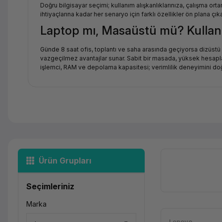
Doğru bilgisayar seçimi; kullanım alışkanlıklarınıza, çalışma o
ihtiyaçlarına kadar her senaryo için farklı özellikler ön plana ç
Laptop mı, Masaüstü mü? Kullan
Günde 8 saat ofis, toplantı ve saha arasında geçiyorsa dizüstü b
vazgeçilmez avantajlar sunar. Sabit bir masada, yüksek hesapla
işlemci, RAM ve depolama kapasitesi; verimlilik deneyimini doğ
Kurumsal Bilgisayar Alımında Dik
Toplu kurumsal bilgisayar alımlarında fiyatın yanı sıra garanti sü
çipsetleri, kurumsal uzaktan yönetim desteği (Intel vPro) ve uz
sahip olma maliyetini önemli ölçüde düşürür.
Teknik Özellik Rehberi
İşlemci:
Ofis ve web kullanımı için Core i5 / Ryzen 5; grafik, CA
Ürün Grupları
RAM:
8 GB temel kullanım için yeterlidir; çoklu uygulama ve sana
Depolama:
NVMe SSD, HDD'ye kıyasla 5-10 kat daha hızlı okum
Ekran:
Mobil kullanım için 14 inç FHD; sunum ve çok pencere ça
Seçimleriniz
Güvenlik:
Kurumsal modellerde TPM 2.0 çipset, parmak izi okuyu
Sık Sorulan Sorular (SSS)
Marka
Lenovo