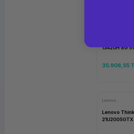
Lenovo
LENOVO V15 
13420H 8G 51
35.908,55 
Lenovo
Lenovo Think
21U2005GTX 
DOS 14''