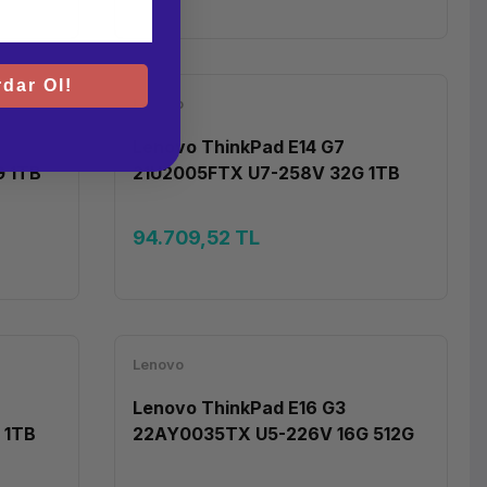
dar Ol!
Lenovo
Lenovo ThinkPad E14 G7
 1TB
21U2005FTX U7-258V 32G 1TB
DOS 14''
94.709,52 TL
Lenovo
Lenovo ThinkPad E16 G3
 1TB
22AY0035TX U5-226V 16G 512G
DOS 16''