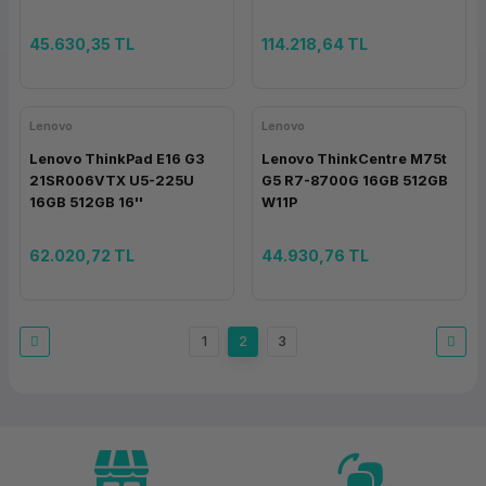
45.630,35 TL
114.218,64 TL
Lenovo
Lenovo
Lenovo ThinkPad E16 G3
Lenovo ThinkCentre M75t
21SR006VTX U5-225U
G5 R7-8700G 16GB 512GB
16GB 512GB 16''
W11P
62.020,72 TL
44.930,76 TL
1
2
3