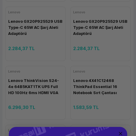
Lenovo
Lenovo
Lenovo GX20P925529 USB
Lenovo GX20P925529 USB
Type-C 65W AC Şarj Aleti
Type-C 65W AC Şarj Aleti
Adaptörü
Adaptörü
2.284,37 TL
2.284,37 TL
Lenovo
Lenovo
Lenovo ThinkVision S24-
Lenovo 4X41C12468
4e 64B5KAT1TK UPS Full
ThinkPad Essential 16
HD 100Hz 6ms HDMI VGA
Notebook Sırt Çantası
23.8'' Monitör
6.296,30 TL
1.583,59 TL
Lenovo
Lenovo