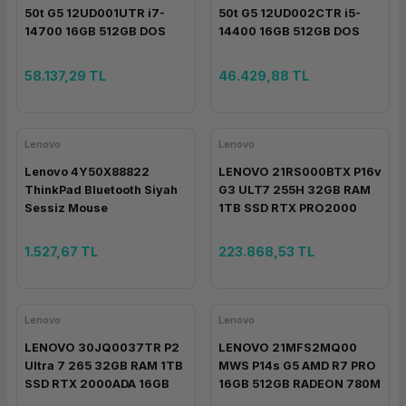
50t G5 12UD001UTR i7-
50t G5 12UD002CTR i5-
ork Bileşenleri
ek
14700 16GB 512GB DOS
14400 16GB 512GB DOS
58.137,29 TL
46.429,88 TL
Lenovo
Lenovo
Lenovo 4Y50X88822
LENOVO 21RS000BTX P16v
ThinkPad Bluetooth Siyah
G3 ULT7 255H 32GB RAM
Sessiz Mouse
1TB SSD RTX PRO2000
8GB W11P
1.527,67 TL
223.868,53 TL
Lenovo
Lenovo
LENOVO 30JQ0037TR P2
LENOVO 21MFS2MQ00
Ultra 7 265 32GB RAM 1TB
MWS P14s G5 AMD R7 PRO
SSD RTX 2000ADA 16GB
16GB 512GB RADEON 780M
W11P
FDOS 5YR ONSITE