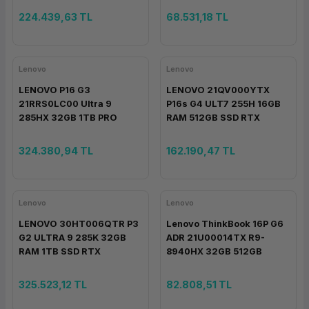
224.439,63 TL
68.531,18 TL
Lenovo
Lenovo
LENOVO P16 G3
LENOVO 21QV000YTX
21RRS0LC00 Ultra 9
P16s G4 ULT7 255H 16GB
285HX 32GB 1TB PRO
RAM 512GB SSD RTX
4000 16GB W11P
PRO500 6GB W11P
324.380,94 TL
162.190,47 TL
Lenovo
Lenovo
LENOVO 30HT006QTR P3
Lenovo ThinkBook 16P G6
G2 ULTRA 9 285K 32GB
ADR 21U00014TX R9-
RAM 1TB SSD RTX
8940HX 32GB 512GB
4000ADA 20GB W11P
RTX5060 8GB DOS 16''
325.523,12 TL
82.808,51 TL