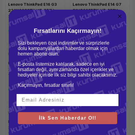
Lenovo ThinkPad E16 G3
Lenovo ThinkPad E14 G7
22AY0038TX U7-258V
21U2005FTX U7-258V
32G 1TB DOS 16''
32G 1TB DOS 14''
Fırsatlarını Kaçırmayın!
92.802,65 TL
94.744,36 TL
Sizi bekleyen özel indirimler ve sürprizlerle
dolu kampanyalardan haberdar olmak için
hemen abone olun.
Lenovo
Lenovo
Lenovo ThinkPad E14 G7
Lenovo ThinkPad E14 G7
E-posta listemize katılarak, sadece en iyi
21U2005GTX U5-226V
21U2005HTX U5-228V
fırsatları değil, aynı zamanda özel içerikler ve
hediyeler için de ilk siz bilgi sahibi olacaksınız.
16G 512G DOS 14''
32G 1TB DOS 14''
Kaçırmayın, fırsatlar sınırlı!
67.331,89 TL
84.464,68 TL
Lenovo
Lenovo
İlk Sen Haberdar Ol!
Lenovo ThinkPad E16 G3
Lenovo ThinkPad E16 G3
22AY0035TX U5-226V
22AY0036TX U5-228V
16G 512G DOS 16''
32G 1TB DOS 16''