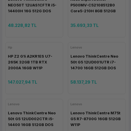
NEO50T 12UAS1CFTR i5-
P500MV-C52108512B0
ork Bileşenleri
ek
14400H 16G 512G DOS
Core5-210H 8GB 512GB
DOS
48.228,82 TL
35.693,33 TL
Hp
Lenovo
HP Z2 G1i A2KR1ES U7-
Lenovo ThinkCentre Neo
265K 32GB 1TB RTX
50t G5 12UD001UTR i7-
2000A 16GB W11P
14700 16GB 512GB DOS
147.027,94 TL
58.137,29 TL
Lenovo
Lenovo
Lenovo ThinkCentre Neo
Lenovo ThinkCentre M75t
50t G5 12UD002CTR i5-
G5 R7-8700G 16GB 512GB
14400 16GB 512GB DOS
W11P