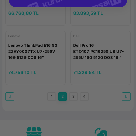
66.760,80 TL
83.893,59 TL
Lenovo
Dell
Lenovo ThinkPad E16 G3
Dell Pro 16
22AY0037TX U7-256V
BTO107_PC16250_UB U7-
16G 512G DOS 16''
255U 16G 512G DOS 16''
74.756,10 TL
71.329,54 TL
1
2
3
4