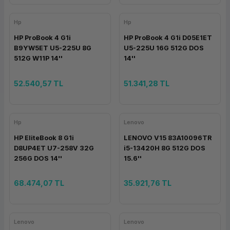
Hp
Hp
HP ProBook 4 G1i
HP ProBook 4 G1i D05E1ET
B9YW5ET U5-225U 8G
U5-225U 16G 512G DOS
512G W11P 14''
14''
52.540,57 TL
51.341,28 TL
Hp
Lenovo
HP EliteBook 8 G1i
LENOVO V15 83A10096TR
D8UP4ET U7-258V 32G
i5-13420H 8G 512G DOS
256G DOS 14''
15.6''
68.474,07 TL
35.921,76 TL
Lenovo
Lenovo